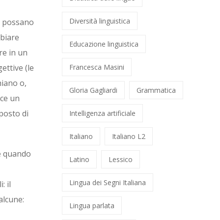
Diversità linguistica
n possano
mbiare
Educazione linguistica
re in un
ettive (le
Francesca Masini
hiano o,
Gloria Gagliardi
Grammatica
ace un
posto di
Intelligenza artificiale
Italiano
Italiano L2
he quando
Latino
Lessico
Lingua dei Segni Italiana
: il
alcune:
Lingua parlata