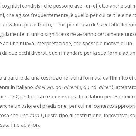
 cognitivi condivisi, che possono aver un effetto anche sul 
mi, che agisce frequentemente, è quello per cui certi element
un valore più astratto, come per il caso di
back
. Difficilment
rigidamente in unico significato: ne avranno certamente uno 
 ad una nuova interpretazione, che spesso è motivo di un
 da due occhi diversi, può rimandare per la sua forma ad u
to a partire da una costruzione latina formata dall’infinito di
venta in italiano
dicèr ào
, poi
dicerào
, quindi
dicerò
, attestat
ento? Questa costruzione era usata in latino per esprimere
 anche un valore di predizione, per cui nel contesto appropri
 cosa che uno
farà
. Questo tipo di costruzione, innovativa, so
ata fino ad allora.