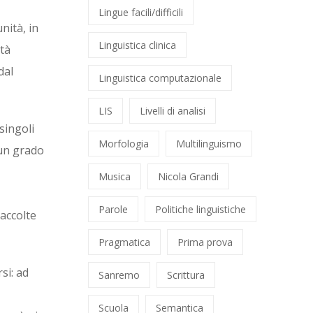
Lingue facili/difficili
nità, in
Linguistica clinica
età
dal
Linguistica computazionale
LIS
Livelli di analisi
singoli
Morfologia
Multilinguismo
 un grado
Musica
Nicola Grandi
Parole
Politiche linguistiche
accolte
Pragmatica
Prima prova
si: ad
Sanremo
Scrittura
Scuola
Semantica