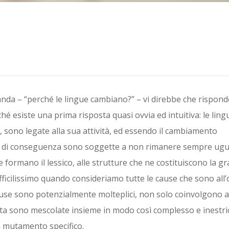
anda – “perché le lingue cambiano?” – vi direbbe che rispond
rché esiste una prima risposta quasi ovvia ed intuitiva: le lin
sono legate alla sua attività, ed essendo il cambiamento
ue di conseguenza sono soggette a non rimanere sempre ugu
ne formano il lessico, alle strutture che ne costituiscono la g
fficilissimo quando consideriamo tutte le cause che sono all’o
cause sono potenzialmente molteplici, non solo coinvolgono 
alvolta sono mescolate insieme in modo così complesso e inestri
 mutamento specifico.