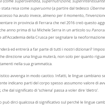
ivi (come
supersvendita, supernutrizione, superinteressant
 è stata resa come
superuomo
(a partire dal tedesco
Überme
successo ha avuto invece, almeno per il momento, l’invenzion
entare in provincia di Ferrara che nel 2016 creò questo agg
che anno prima di lui Michele Serra in un articolo su
Panor
se all’Accademia della Crusca per segnalare la neoformazione
nderà ed entrerà a far parte di tutti i nostri dizionari? Impos
 che direzione una lingua muterà, non solo per quanto riguar
mutamenti nella sua grammatica.
istico avvenga in modo caotico. Infatti, le lingue cambiano
mente indicano parti del corpo spesso assumono valore di av
k
, che dal significato di ‘schiena’ passa a voler dire ‘dietro’.
può dirci qualcosa di significativo sul perché le lingue cam