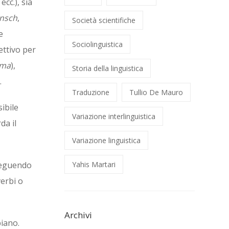
e
ecc.), sia
nsch
,
Società scientifiche
e
Sociolinguistica
ettivo per
ama
),
Storia della linguistica
.
Traduzione
Tullio De Mauro
sibile
Variazione interlinguistica
da il
Variazione linguistica
 seguendo
Yahis Martari
verbi o
Archivi
biano.