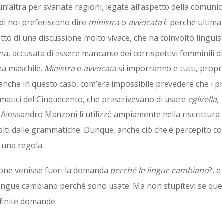
n’altra per svariate ragioni, legate all’aspetto della comuni
i di noi preferiscono dire
ministra
o
avvocata
è perché ultim
to di una discussione molto vivace, che ha coinvolto linguist
ana, accusata di essere mancante dei corrispettivi femminili di
rma maschile.
Ministra
e
avvocata
si imporranno e tutti, propri
i anche in questo caso, com’era impossibile prevedere che i 
mmatici del Cinquecento, che prescrivevano di usare
egli/ella
,
e Alessandro Manzoni li utilizzò ampiamente nella riscrittura
olti dalle grammatiche. Dunque, anche ciò che è percepito 
 una regola.
ione venisse fuori la domanda
perché le lingue cambiano
?, 
 lingue cambiano perché sono usate. Ma non stupitevi se que
nfinite domande.