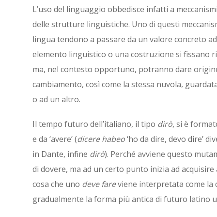
L’uso del linguaggio obbedisce infatti a meccanismi
delle strutture linguistiche. Uno di questi meccanis
lingua tendono a passare da un valore concreto ad 
elemento linguistico o una costruzione si fissano 
ma, nel contesto opportuno, potranno dare origine
cambiamento, così come la stessa nuvola, guardata
o ad un altro.
Il tempo futuro dell’italiano, il tipo
dirò
, si è forma
e da ‘avere’ (
dicere habeo
‘ho da dire, devo dire’ di
in Dante, infine
dirò
). Perché avviene questo mutam
di dovere, ma ad un certo punto inizia ad acquisire
cosa che uno
deve fare
viene interpretata come la
gradualmente la forma più antica di futuro latino us