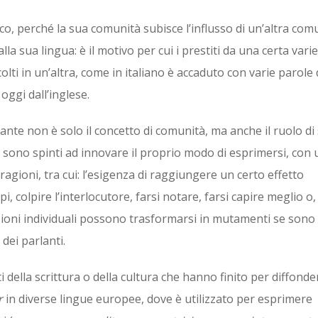
o, perché la sua comunità subisce l’influsso di un’altra comu
la sua lingua: è il motivo per cui i prestiti da una certa vari
olti in un’altra, come in italiano è accaduto con varie parole 
e oggi dall’inglese.
vante non è solo il concetto di comunità, ma anche il ruolo di 
lta, sono spinti ad innovare il proprio modo di esprimersi, con
gioni, tra cui: l’esigenza di raggiungere un certo effetto
i, colpire l’interlocutore, farsi notare, farsi capire meglio o,
zioni individuali possono trasformarsi in mutamenti se sono 
dei parlanti.
i della scrittura o della cultura che hanno finito per diffonder
r
in diverse lingue europee, dove è utilizzato per esprimere