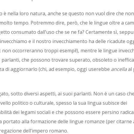
 è nella loro natura, anche se questo non vuol dire che no
er molto tempo. Potremmo dire, però, che le lingue oltre a ca
etto consumato dall’uso che se ne fa? Certamente sì, seppu
 invecchiamo e il nostro invecchiamento ha delle ricadute ogg
là: non occorreranno troppi esempi!), mentre le lingue invecc
i parlanti, che possono trovare superato, obsoleto o ineffic
za di aggiornarlo (chi, ad esempio, oggi userebbe
ancella
al 
to, sotto diversi aspetti, ai suoi parlanti. Non è un caso c
ivello politico o culturale, spesso la sua lingua subisce dei
ilità dei legami sociali e che possono essere persino radicali
a portato alla formazione delle lingue romanze (per citarne 
gregazione dell’impero romano.