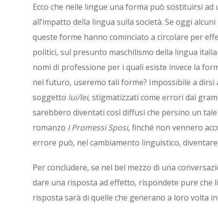
Ecco che nelle lingue una forma può sostituirsi ad u
all’impatto della lingua sulla società. Se oggi alcun
queste forme hanno cominciato a circolare per effet
politici, sul presunto maschilismo della lingua itali
nomi di professione per i quali esiste invece la fo
nel futuro, useremo tali forme? Impossibile a dirs
soggetto
lui/lei
, stigmatizzati come errori dai gra
sarebbero diventati così diffusi che persino un tal
romanzo
I
Promessi Sposi
, finché non vennero acc
errore può, nel cambiamento linguistico, diventare
Per concludere, se nel bel mezzo di una conversaz
dare una risposta ad effetto, rispondete pure che
risposta sarà di quelle che generano a loro volta i