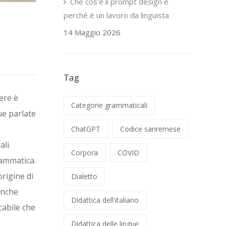
Che cos’è il prompt design e
perché è un lavoro da linguista
14 Maggio 2026
Tag
ere è
Categorie grammaticali
gue parlate
ChatGPT
Codice sanremese
ali
Corpora
COVID
rammatica.
rigine di
Dialetto
anche
Didattica dell'italiano
cabile che
Didattica delle lingue