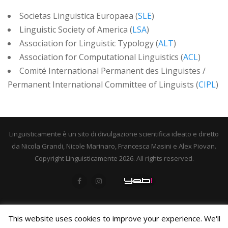
Societas Linguistica Europaea (
SLE
)
Linguistic Society of America (
LSA
)
Association for Linguistic Typology (
ALT
)
Association for Computational Linguistics (
ACL
)
Comité International Permanent des Linguistes /
Permanent International Committee of Linguists (
CIPL
)
Linguisticamente è un sito di divulgazione scientifica ideato e diretto
da Nicola Grandi, Nicole Marinaro, Francesca Masini e Alex Piovan.
Copyright Linguisticamente 2026. All rights reserved.
This website uses cookies to improve your experience. We'll