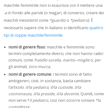
maschile-femminile non si esaurisce con il mettere una
-a
in fondo alle parole (o magari, di converso, creare dei
maschili inesistenti come
*guardio
o
*pediatro
). È
necessario sapere che in italiano si identificano
quattro
tipi di coppie maschile/femminile
:
nomi di genere fisso
: maschile e femminile sono
termini completamente diversi, che non hanno radici
comuni, come
fratello-sorella
,
marito
–
moglie
o, per
gli animali,
toro-mucca
;
nomi di genere comune
: i termini sono di fatto
ambigeneri, cioè, in sostanza, basta cambiare
l’articolo:
il/la pediatra
,
il/la custode
,
il/la
cosmonauta
,
il/la preside
,
il/la docente
. Quindi, come
non serve *
il pediatro
, così non occorre coniare
*la
custodessa
;