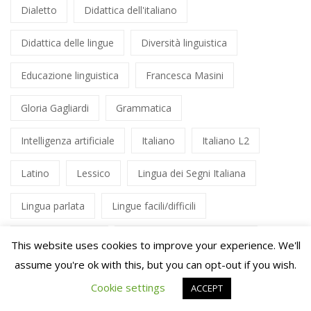
Dialetto
Didattica dell'italiano
Didattica delle lingue
Diversità linguistica
Educazione linguistica
Francesca Masini
Gloria Gagliardi
Grammatica
Intelligenza artificiale
Italiano
Italiano L2
Latino
Lessico
Lingua dei Segni Italiana
Lingua parlata
Lingue facili/difficili
Linguistica clinica
Linguistica computazionale
This website uses cookies to improve your experience. We'll
assume you're ok with this, but you can opt-out if you wish.
LIS
Livelli di analisi
Morfologia
Cookie settings
ACCEPT
Multilinguismo
Musica
Nicola Grandi