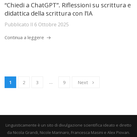
“Chiedi a ChatGPT”. Riflessioni su scrittura e
didattica della scrittura con l’IA
Pubblicato Il
6 Ottobre 2025
Continua a leggere
…
1
2
3
9
Next
Linguisticamente è un sito di divulgazione scientifica ideato e diretto
da Nicola Grandi, Nicole Marinaro, Francesca Masini e Alex Piovan.