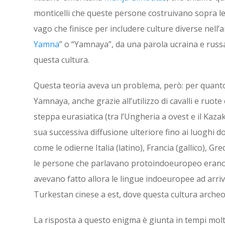
monticelli che queste persone costruivano sopra le
vago che finisce per includere culture diverse nell’ar
Yamna
” o “Yamnaya”, da una parola ucraina e russa 
questa cultura.
Questa teoria aveva un problema, però: per quanto l
Yamnaya, anche grazie all’utilizzo di cavalli e ruo
steppa eurasiatica (tra l’Ungheria a ovest e il Kazak
sua successiva diffusione ulteriore fino ai luoghi d
come le odierne Italia (latino), Francia (gallico), Gre
le persone che parlavano protoindoeuropeo erano 
avevano fatto allora le lingue indoeuropee ad arrivar
Turkestan cinese a est, dove questa cultura archeo
La risposta a questo enigma è giunta in tempi molto r