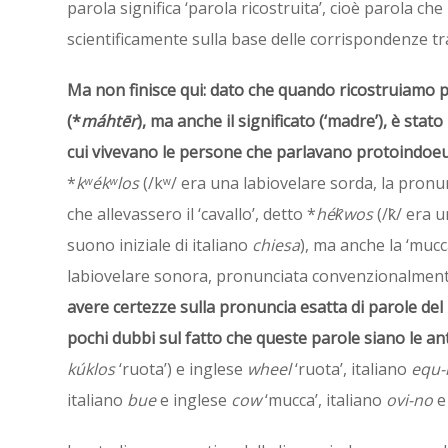
parola significa ‘parola ricostruita’, cioè parola c
scientificamente sulla base delle corrispondenze tr
Ma non finisce qui: dato che quando ricostruiamo 
(*
máhtēr
), ma anche il significato (‘madre’), è stato
cui vivevano le persone che parlavano protoindoe
*
kʷékʷlos
(/kʷ/ era una labiovelare sorda, la pron
che allevassero il ‘cavallo’, detto *
hék̑wos
(/k̑/ era 
suono iniziale di italiano
chiesa
), ma anche la ‘mucc
labiovelare sonora, pronunciata convenzionalmente 
avere certezze sulla pronuncia esatta di parole de
pochi dubbi sul fatto che queste parole siano le a
kúklos
‘ruota’) e inglese
wheel
‘ruota’, italiano
equ-
italiano
bue
e inglese
cow
‘mucca’, italiano
ovi-no
e