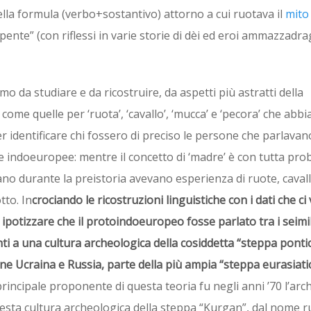
ella formula (verbo+sostantivo) attorno a cui ruotava il
mito 
rpente” (con riflessi in varie storie di dèi ed eroi ammazzadra
imo da studiare e da ricostruire, da aspetti più astratti della
ome quelle per ‘ruota’, ‘cavallo’, ‘mucca’ e ‘pecora’ che abb
er identificare chi fossero di preciso le persone che parlava
ue indoeuropee: mentre il concetto di ‘madre’ è con tutta prob
no durante la preistoria avevano esperienza di ruote, caval
tto. In
crociando le ricostruzioni linguistiche con i dati che c
 ipotizzare che il protoindoeuropeo fosse parlato tra i seimil
ti a una cultura archeologica della cosiddetta “steppa ponti
rne Ucraina e Russia, parte della più ampia “steppa eurasiatic
 principale proponente di questa teoria fu negli anni ’70 l’ar
esta cultura archeologica della steppa “Kurgan”, dal nome r