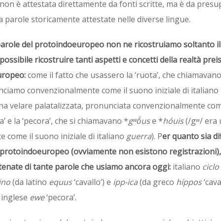
he non è attestata direttamente da fonti scritte, ma è da pres
a parole storicamente attestate nelle diverse lingue.
parole del protoindoeuropeo non ne ricostruiamo soltanto i
 possibile ricostruire tanti aspetti e concetti della realtà prei
uropeo:
come il fatto che usassero la ‘ruota’, che chiamavan
unciamo convenzionalmente come il suono iniziale di italiano
una velare palatalizzata, pronunciata convenzionalmente com
a’ e la ‘pecora’, che si chiamavano *
gʷṓus
e *
hóuis
(/gʷ/ era
come il suono iniziale di italiano
guerra
). P
er quanto sia dif
l protoindoeuropeo (ovviamente non esistono registrazioni),
ntenate di tante parole che usiamo ancora oggi:
italiano
ciclo
ino
(da latino
equus
‘cavallo’) e
ipp-ica
(da greco
híppos
‘cava
 inglese
ewe
‘pecora’.