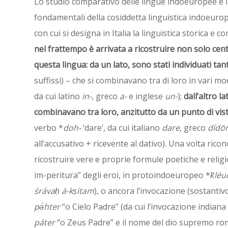
Lo studio comparativo delle lingue indoeuropee e l
fondamentali della cosiddetta linguistica indoeuro
con cui si designa in Italia la linguistica storica e 
nel frattempo è arrivata a ricostruire non solo cent
questa lingua: da un lato, sono stati individuati tant
suffissi) – che si combinavano tra di loro in vari m
da cui latino
in-
, greco
a-
e inglese
un-
);
dall’altro l
combinavano tra loro, anzitutto da un punto di vi
verbo *
doh-
‘dare’, da cui italiano
dare
, greco
dídō
all’accusativo + ricevente al dativo). Una volta rico
ricostruire vere e proprie formule poetiche e relig
im-peritura” degli eroi, in protoindoeuropeo *
k̑lé
śrávaḥ á-kṣitam
), o ancora l’invocazione (sostanti
pə́hter
“o Cielo Padre” (da cui l’invocazione indiana
páter
“o Zeus Padre” e il nome del dio supremo r