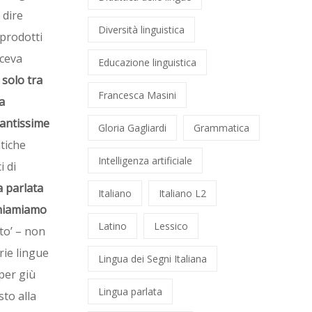
 dire
Diversità linguistica
 prodotti
iceva
Educazione linguistica
 solo tra
Francesca Masini
a
 tantissime
Gloria Gagliardi
Grammatica
tiche
Intelligenza artificiale
i di
a parlata
Italiano
Italiano L2
 chiamiamo
Latino
Lessico
ito’ – non
rie lingue
Lingua dei Segni Italiana
per giù
Lingua parlata
sto alla