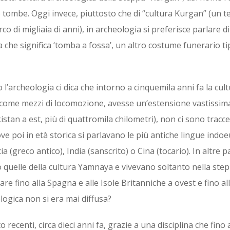
 tombe. Oggi invece, piuttosto che di “cultura Kurgan” (un 
co di migliaia di anni), in archeologia si preferisce parlare di
che significa ‘tomba a fossa’, un altro costume funerario tip
’archeologia ci dica che intorno a cinquemila anni fa la cul
te come mezzi di locomozione, avesse un’estensione vastissim
istan a est, più di quattromila chilometri), non ci sono tracce
ove poi in età storica si parlavano le più antiche lingue indo
cia (greco antico), India (sanscrito) o Cina (tocario). In altre p
quelle della cultura Yamnaya e vivevano soltanto nella ste
e fino alla Spagna e alle Isole Britanniche a ovest e fino all’
logica non si era mai diffusa?
ecenti, circa dieci anni fa, grazie a una disciplina che fino 