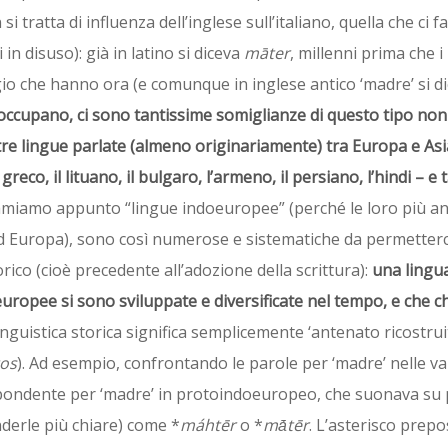
si tratta di influenza dell’inglese sull’italiano, quella che ci fa
in disuso): già in latino si diceva
māter
, millenni prima che i
igio che hanno ora (e comunque in inglese antico ‘madre’ si d
e occupano, ci sono tantissime somiglianze di questo tipo non
altre lingue parlate (almeno originariamente) tra Europa e Asi
l greco, il lituano, il bulgaro, l’armeno, il persiano, l’hindi – e
iamiamo appunto “lingue indoeuropee” (perché le loro più an
 ed Europa), sono così numerose e sistematiche da permetterc
rico (cioè precedente all’adozione della scrittura):
una lingu
doeuropee si sono sviluppate e diversificate nel tempo, e che
 linguistica storica significa semplicemente ‘antenato ricostru
os
). Ad esempio, confrontando le parole per ‘madre’ nelle va
spondente per ‘madre’ in protoindoeuropeo, che suonava su 
nderle più chiare) come *
máhtēr
o *
m
ā́tēr
. L’asterisco prepo