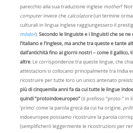
parecchio alla sua traduzione inglese
mother
? Non 
computer
invece che
calcolatore
(un termine ormai 
culturali in lingua inglese raggiungessero il prest
mōdor
).
Secondo le linguiste e i linguisti che se n
l’italiano e l’inglese, ma anche tra queste e tante 
dall’antichità fino ai giorni nostri – come il gallico, i
altre
. Le corrispondenze tra queste lingue, che ch
attestazioni si collocano principalmente tra India
ricostruire per tutte loro un unico antenato preisto
più di cinquemila anni fa da cui tutte le lingue in
quindi “protoindoeuropeo”
(il prefisso “proto-” in
‘primo’ come la parola greca da cui ha origine,
prôt
indoeuropee possiamo ricostruire la parola corri
(semplificherò leggermente le ricostruzioni per re