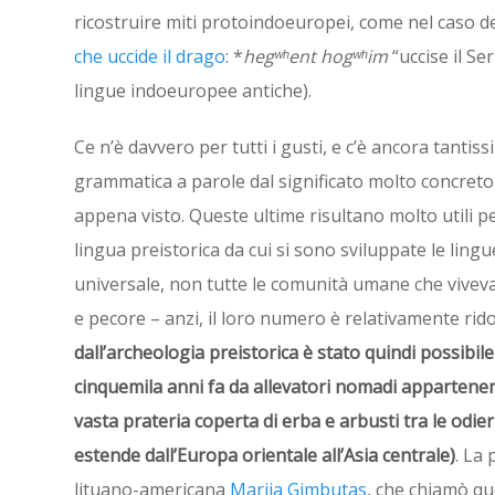
ricostruire miti protoindoeuropei, come nel caso d
che uccide il drago
: *
hegʷʰent
hogʷʰim
“uccise il Se
lingue indoeuropee antiche).
Ce n’è davvero per tutti i gusti, e c’è ancora tantiss
grammatica a parole dal significato molto concreto c
appena visto. Queste ultime risultano molto utili p
lingua preistorica da cui si sono sviluppate le ling
universale, non tutte le comunità umane che viveva
e pecore – anzi, il loro numero è relativamente rido
dall’archeologia preistorica è stato quindi possibile
cinquemila anni fa da allevatori nomadi appartenen
vasta prateria coperta di erba e arbusti tra le odie
estende dall’Europa orientale all’Asia centrale)
. La
lituano-americana
Marija Gimbutas
, che chiamò qu