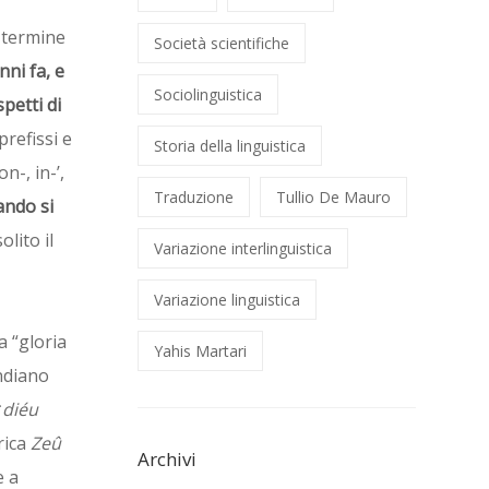
il termine
Società scientifiche
nni fa
, e
Sociolinguistica
petti di
prefissi e
Storia della linguistica
on-, in-’,
Traduzione
Tullio De Mauro
ando si
lito il
Variazione interlinguistica
Variazione linguistica
a “gloria
Yahis Martari
ndiano
*
diéu
rica
Zeû
Archivi
e a