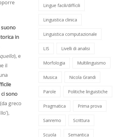
upporre
Lingue facili/difficili
Linguistica clinica
l suono
Linguistica computazionale
storica in
o
LIS
Livelli di analisi
quello
), e
Morfologia
Multilinguismo
e il
 una
Musica
Nicola Grandi
ficile
Parole
Politiche linguistiche
 ci sono
(da greco
Pragmatica
Prima prova
llo’),
Sanremo
Scrittura
Scuola
Semantica