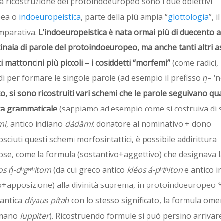
a ricostruzione del protoindoeuropeo sono i due obiettivi
pea o
indoeuropeistica
, parte della più ampia “
glottologia
”, 
comparativa.
L’indoeuropeistica è nata ormai
più di duecento a
inaia di parole del protoindoeuropeo, ma anche tanti altri as
i mattoncini più piccoli – i cosiddetti “morfemi”
(come radici, 
odi per formare le singole parole (ad esempio il prefisso
n̥
– ‘n
ato, si sono ricostruiti vari schemi che le parole seguivano qu
sta grammaticale
(sappiamo ad esempio come si costruiva di so
mi
, antico indiano
dádāmi
: donatore al nominativo + dono
nosciuti questi schemi morfosintattici, è possibile addirittura
iose, come la formula (sostantivo+aggettivo) che designava l
uos ń̥-dʰgʷʰitom
(da cui greco antico
kléos á-pʰtʰiton
e antico i
vo+apposizione) alla divinità suprema, in protoindoeuropeo 
 antica
díyauṣ pítaḥ
con lo stesso significato, la formula ome
omano
Iuppiter
). Ricostruendo formule si può persino arrivar