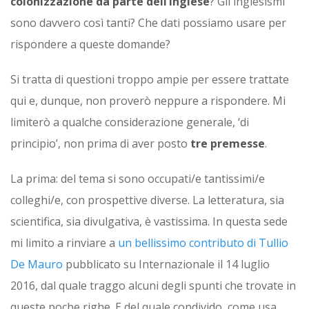
colonizzazione da parte dell’inglese
? Gli inglesismi
sono davvero così tanti? Che dati possiamo usare per
rispondere a queste domande?
Si tratta di questioni troppo ampie per essere trattate
qui e, dunque, non proverò neppure a rispondere. Mi
limiterò a qualche considerazione generale, ‘di
principio’, non prima di aver posto
tre premesse
.
La prima: del tema si sono occupati/e tantissimi/e
colleghi/e, con prospettive diverse. La letteratura, sia
scientifica, sia divulgativa, è vastissima. In questa sede
mi limito a rinviare a
un bellissimo contributo di Tullio
De Mauro
pubblicato su Internazionale il 14 luglio
2016, dal quale traggo alcuni degli spunti che trovate in
queste poche righe. E del quale condivido, come usa