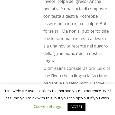
invece, colpa del greco? Anche
pediatra è una sorta di composto
con testa a destra. Potrebbe
essere un concorso di colpa? Boh…
forse sì… Ma non si può certo dire
che lo schema con testa a destra
sia una novità recente nel quadro
della ‘grammatica’ della nostra
lingua.
Ultimissime considerazioni. Lei dice
che l’idea che la lingua la facciano i
parlanti è un falso mito. E scrive:
“Non sono i parlanti a fare la
This website uses cookies to improve your experience. We'll
lingua, in questi casi, come nel caso
assume you're ok with this, but you can opt-out if you wish.
del cashback di stato, sono invece i
Cookie settings
ACCEPT
media, i politici, le multinazionali