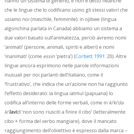
hanno un sistema di genere), e non è detto neanche
che le lingue che lo codificano usino gli stessi valori che
usiamo noi (maschile, femminile): in ojibwe (lingua
algonchina parlata in Canada) abbiamo un sistema a
due valori basato sull’animatezza, perciò avremo nomi
‘animati’ (persone, animali, spiriti e alberi) e nomi
‘inanimati’ (come
essin
‘pietra’) (
Corbett 1991
: 20). Altre
lingue ancora esprimono nelle parole informazioni
inusuali per noi parlanti dell’italiano, come il
‘frustrativo’, che indica che un’azione non ha raggiunto
l’effetto desiderato: la lingua iatmul (papuana) lo
codifica all’interno delle forme verbali, come in
ki’ki’da
ki’
lavi
di
‘non sono riusciti a finire il cibo’ (letteralmente:
cibo + forma del verbo mangiare), dove il mancato
raggiungimento dell’obiettivo è espresso dalla marca –