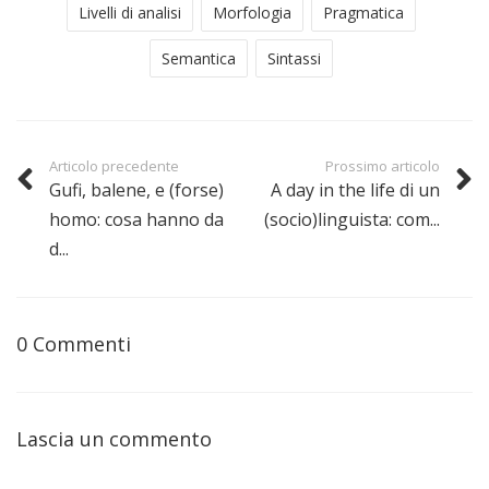
Livelli di analisi
Morfologia
Pragmatica
Semantica
Sintassi
Articolo precedente
Prossimo articolo
Gufi, balene, e (forse)
A day in the life di un
homo: cosa hanno da
(socio)linguista: com...
d...
0 Commenti
Lascia un commento