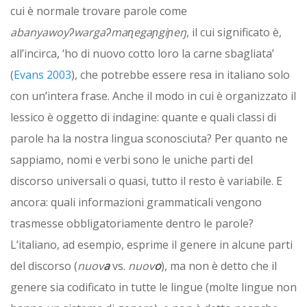
cui è normale trovare parole come
abanyawoyʔwargaʔmaɳegaɲgiɲeŋ
, il cui significato è,
all’incirca, ‘ho di nuovo cotto loro la carne sbagliata’
(
Evans 2003
), che potrebbe essere resa in italiano solo
con un’intera frase. Anche il modo in cui è organizzato il
lessico è oggetto di indagine: quante e quali classi di
parole ha la nostra lingua sconosciuta? Per quanto ne
sappiamo, nomi e verbi sono le uniche parti del
discorso universali o quasi, tutto il resto è variabile. E
ancora: quali informazioni grammaticali vengono
trasmesse obbligatoriamente dentro le parole?
L’italiano, ad esempio, esprime il genere in alcune parti
del discorso (
nuov
a
vs.
nuov
o
), ma non è detto che il
genere sia codificato in tutte le lingue (molte lingue non