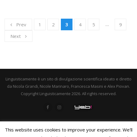
…
Prev
1
2
3
4
5
9
Next
Linguisticamente è un sito di divulgazione scientifica ideato e diretto
da Nicola Grandi, Nicole Marinaro, Francesca Masini e Alex Piovan.
Copyright Linguisticamente 2026. All rights reserved.
This website uses cookies to improve your experience. We'll