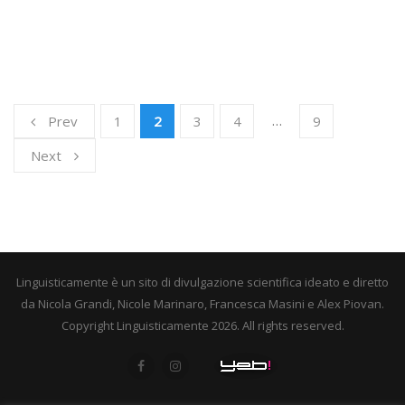
…
Prev
1
2
3
4
9
Next
Linguisticamente è un sito di divulgazione scientifica ideato e diretto
da Nicola Grandi, Nicole Marinaro, Francesca Masini e Alex Piovan.
Copyright Linguisticamente 2026. All rights reserved.